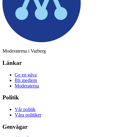
Moderaterna i Varberg
Länkar
Ge en gåva
Bli medlem
Moderaterna
Politik
Vår politik
Våra politiker
Genvägar