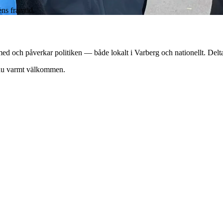
ns framtid.
d och påverkar politiken — både lokalt i Varberg och nationellt. Delta 
r du varmt välkommen.