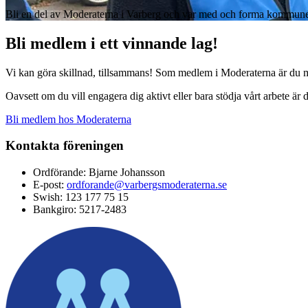
Bli en del av Moderaterna i Varberg och var med och forma kommune
Bli medlem i ett vinnande lag!
Vi kan göra skillnad, tillsammans! Som medlem i Moderaterna är du me
Oavsett om du vill engagera dig aktivt eller bara stödja vårt arbete ä
Bli medlem hos Moderaterna
Kontakta föreningen
Ordförande: Bjarne Johansson
E-post:
ordforande@varbergsmoderaterna.se
Swish: 123 177 75 15
Bankgiro: 5217-2483