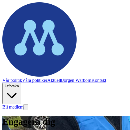
Vår politik
Våra politiker
Aktuellt
Jörgen Warborn
Kontakt
Utforska
Bli medlem
Engagera dig