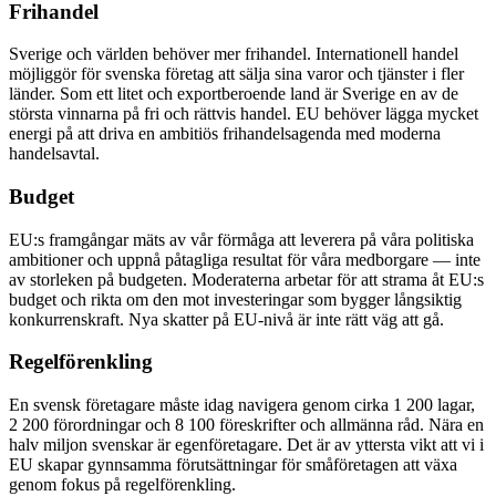
Frihandel
Sverige och världen behöver mer frihandel. Internationell handel
möjliggör för svenska företag att sälja sina varor och tjänster i fler
länder. Som ett litet och exportberoende land är Sverige en av de
största vinnarna på fri och rättvis handel. EU behöver lägga mycket
energi på att driva en ambitiös frihandelsagenda med moderna
handelsavtal.
Budget
EU:s framgångar mäts av vår förmåga att leverera på våra politiska
ambitioner och uppnå påtagliga resultat för våra medborgare — inte
av storleken på budgeten. Moderaterna arbetar för att strama åt EU:s
budget och rikta om den mot investeringar som bygger långsiktig
konkurrenskraft. Nya skatter på EU-nivå är inte rätt väg att gå.
Regelförenkling
En svensk företagare måste idag navigera genom cirka 1 200 lagar,
2 200 förordningar och 8 100 föreskrifter och allmänna råd. Nära en
halv miljon svenskar är egenföretagare. Det är av yttersta vikt att vi i
EU skapar gynnsamma förutsättningar för småföretagen att växa
genom fokus på regelförenkling.