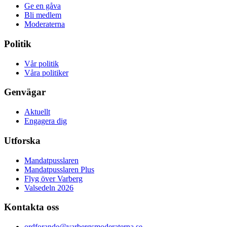
Ge en gåva
Bli medlem
Moderaterna
Politik
Vår politik
Våra politiker
Genvägar
Aktuellt
Engagera dig
Utforska
Mandatpusslaren
Mandatpusslaren Plus
Flyg över Varberg
Valsedeln 2026
Kontakta oss
ordforande@varbergsmoderaterna.se