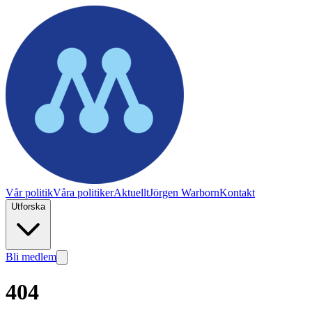
Vår politik
Våra politiker
Aktuellt
Jörgen Warborn
Kontakt
Utforska
Bli medlem
404