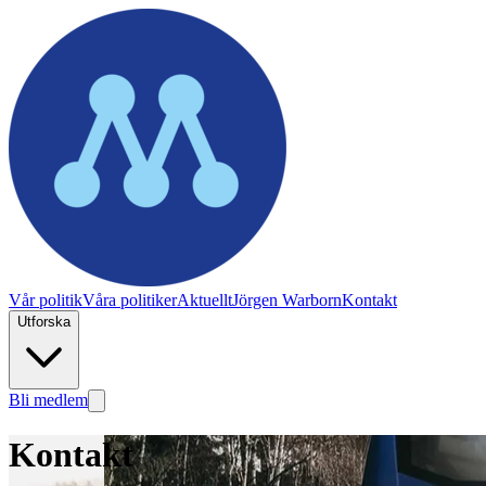
Vår politik
Våra politiker
Aktuellt
Jörgen Warborn
Kontakt
Utforska
Bli medlem
Kontakt