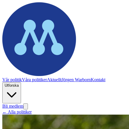
Vår politik
Våra politiker
Aktuellt
Jörgen Warborn
Kontakt
Utforska
Bli medlem
← Alla politiker