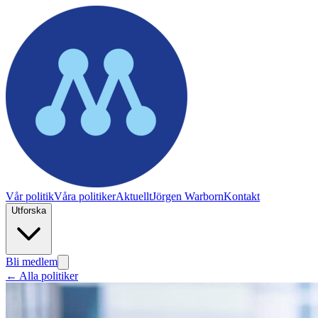
Vår politik
Våra politiker
Aktuellt
Jörgen Warborn
Kontakt
Utforska
Bli medlem
← Alla politiker