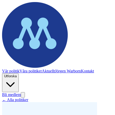
Vår politik
Våra politiker
Aktuellt
Jörgen Warborn
Kontakt
Utforska
Bli medlem
← Alla politiker